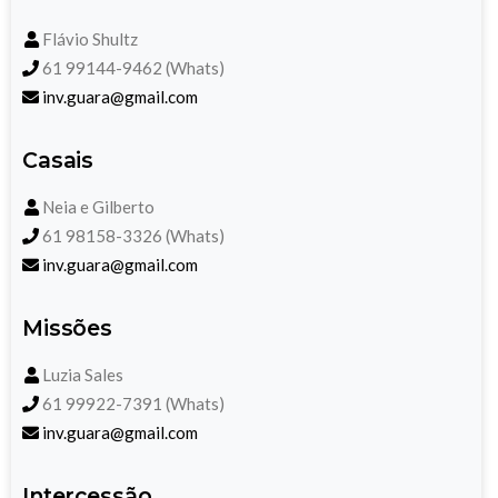
Flávio Shultz
61 99144-9462 (Whats)
inv.guara@gmail.com
Casais
Neia e Gilberto
61 98158-3326 (Whats)
inv.guara@gmail.com
Missões
Luzia Sales
61 99922-7391 (Whats)
inv.guara@gmail.com
Intercessão