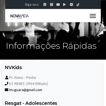
Siga-nos:
Informações Rápidas
NVKids
Pr. Alano - Penha
61 98481-2964 (Whats)
inv.guara@gmail.com
Resgat - Adolescentes