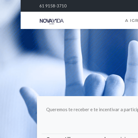
61 9158-3710
A IG
Queremos te receber e te incentivar a partici