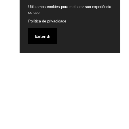
Utilizamos cookies para melhorar sua experiência
de uso.
Política de privacidade
Entendi
ENDEREÇO
QE 38 AE 1 GUARÁ 2 - DF